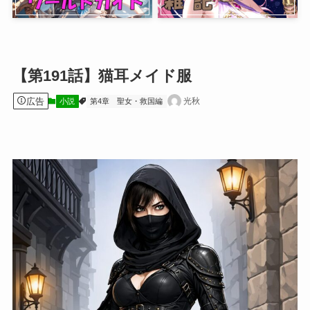
【第191話】猫耳メイド服
広告
光秋
小説
第4章 聖女・救国編