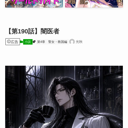
【第190話】闇医者
広告
光秋
小説
第4章 聖女・救国編