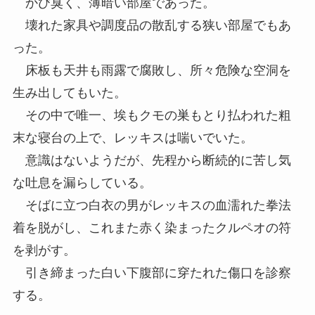
かび臭く、薄暗い部屋であった。
壊れた家具や調度品の散乱する狭い部屋でもあ
った。
床板も天井も雨露で腐敗し、所々危険な空洞を
生み出してもいた。
その中で唯一、埃もクモの巣もとり払われた粗
末な寝台の上で、レッキスは喘いでいた。
意識はないようだが、先程から断続的に苦し気
な吐息を漏らしている。
そばに立つ白衣の男がレッキスの血濡れた拳法
着を脱がし、これまた赤く染まったクルペオの符
を剥がす。
引き締まった白い下腹部に穿たれた傷口を診察
する。