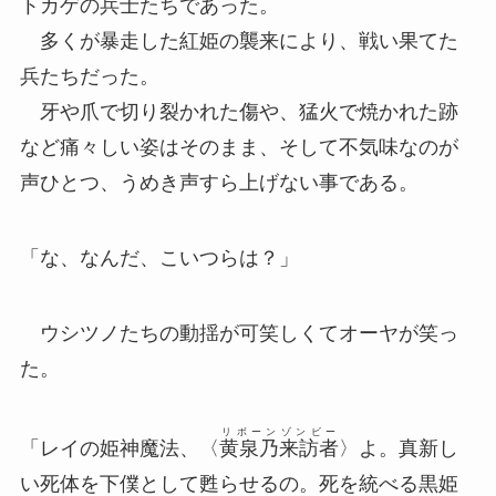
トカゲの兵士たちであった。
多くが暴走した紅姫の襲来により、戦い果てた
兵たちだった。
牙や爪で切り裂かれた傷や、猛火で焼かれた跡
など痛々しい姿はそのまま、そして不気味なのが
声ひとつ、うめき声すら上げない事である。
「な、なんだ、こいつらは？」
ウシツノたちの動揺が可笑しくてオーヤが笑っ
た。
リボーンゾンビー
「レイの姫神魔法、〈
黄泉乃来訪者
〉よ。真新し
い死体を下僕として甦らせるの。死を統べる黒姫