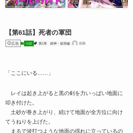
【第61話】死者の軍団
広告
光秋
小説
第1章 姫神・放浪編
「ここにいる……」
レイは起き上がると黒の剣を力いっぱい地面に
叩き付けた。
土砂が巻き上がり、続けて地面が全方位に向け
てうねりを上げた。
まるで波打つような地面の揺れに立っているの