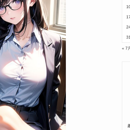
1
1
2
3
« 7