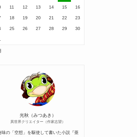
0
11
12
13
14
15
16
7
18
19
20
21
22
23
4
25
26
27
28
29
30
1
月
光秋（みつあき）
異世界クリエイター（作家志望）
趣味の「空想」を駆使して書いた小説『亜