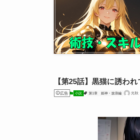
【第25話】黒猫に誘われ
広告
光秋
小説
第1章 姫神・放浪編