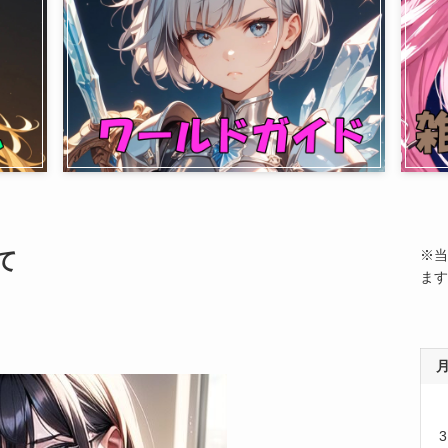
て
※当
ます
3