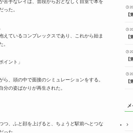
が苦手なレイは、普段からおとなしく自室で本を
2
だった。
【
。
2
抱えているコンプレックスであり、これから始ま
【
た。
2
【
ポイント」
2
がら、頭の中で面接のシミュレーションをする。
【
自分の姿ばかりが再生された。
メ
つつ、ふと顔を上げると、ちょうど駅前へとつな
だった。