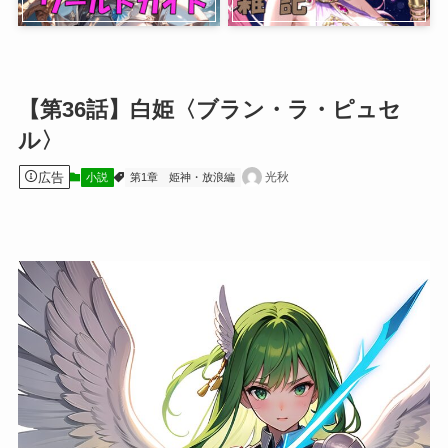
【第36話】白姫〈ブラン・ラ・ピュセ
ル〉
広告
光秋
小説
第1章 姫神・放浪編