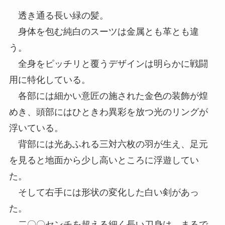
透き通る長い緑の髪。
身体を包む純白のスーツは金属とも革とも違
う。
全身をピッチリと覆うデザインは明らかに戦闘
用に特化している。
各部には細かい意匠の施された金色の装飾が煌
めき、頭部にはひときわ異彩を放つ光のリングが
浮いている。
背部には光あふれる三対六枚の羽が生え、足元
を見ると地面から少し高いところに浮遊してい
た。
そして右手には形状の変化した白い剣があっ
た。
二〇〇センチを超える細く長い刀身は、まるで